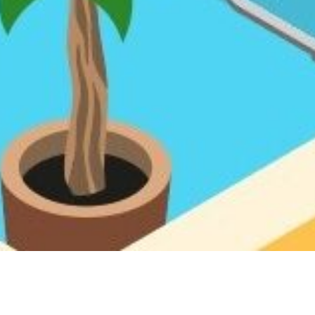
rol in
et beste