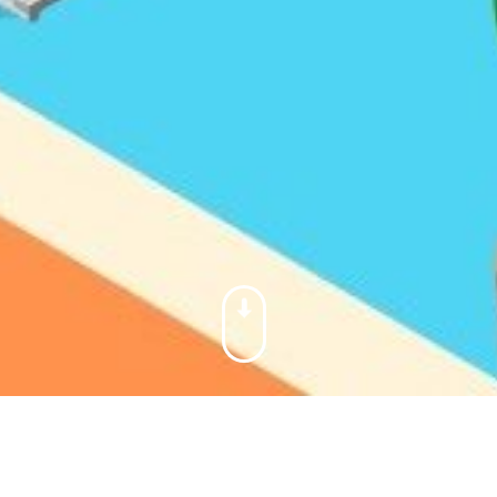
rgers, naasten en het sociale netwerk spelen een belangrijke 
n van onze cliënten. Samen kijken we hoe we de zorgvraag h