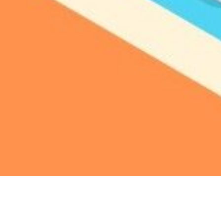
Mantelzo
het leve