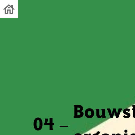
Bouwst
04